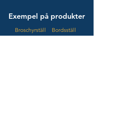
Exempel på produkter
Broschyrställ Bordsställ
Golvställ Skyltar Avdelare
Pushers
Acrylgruppen Display är en del av JWF-
gruppen, som är en privatägd svensk
företagsgrupp som förvärvar, stödjer och
utvecklar mindre bolag inom bland annat
retail och handel. För mer information besök
gärna
w
ww.jwfab.se