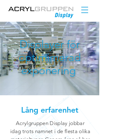
Displayer för
optimimerad
exponering
Lång erfarenhet
Acrylgruppen Display jobbar
idag trots namnet i de flesta olika